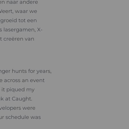
den naar andere
 Weert, waar we
egroeid tot een
ls lasergamen, X-
t creëren van
er hunts for years,
e across an event
 it piqued my
uk at Caught.
evelopers were
our schedule was