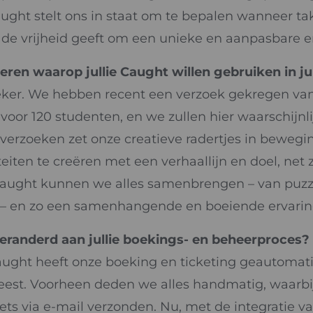
ught stelt ons in staat om te bepalen wanneer ta
 de vrijheid geeft om een unieke en aanpasbare er
eren waarop jullie Caught willen gebruiken in ju
ker. We hebben recent een verzoek gekregen van
t voor 120 studenten, en we zullen hier waarschijn
 verzoeken zet onze creatieve radertjes in bewegi
teiten te creëren met een verhaallijn en doel, net 
ught kunnen we alles samenbrengen – van puzzel
 – en zo een samenhangende en boeiende ervarin
eranderd aan jullie boekings- en beheerproces?
ught heeft onze boeking en ticketing geautomati
eest. Voorheen deden we alles handmatig, waarb
ets via e-mail verzonden. Nu, met de integratie v