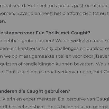
tomatiseerd. Het heeft ons proces gestroomlijnd e
omen. Bovendien heeft het platform zich tot nu t
en.
de stappen voor Fun Thrills met Caught?
e hebben grote plannen! We ontwikkelen meer 
een- en kerstversies, city challenges en outdoor 
n we op maat gemaakte spellen voor bedrijfseve
 quizzen of rondleidingen kunnen bevatten. We zi
un Thrills-spellen als maatwerkervaringen, met Ca
 anderen die Caught gebruiken?
ik erin en experimenteer. De leercurve van Caught
wordt het beheersbaar. Het is belangrijk om georgan