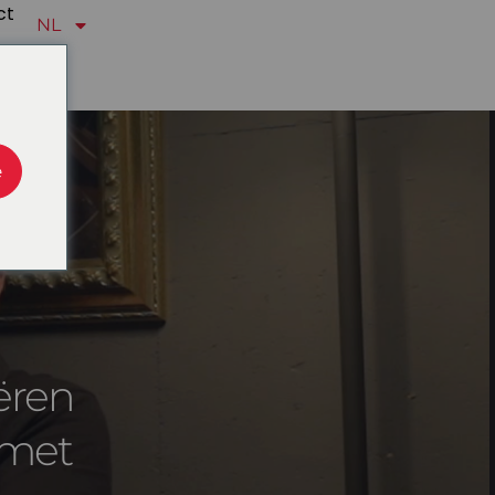
ct
NL
e
ëren
 met