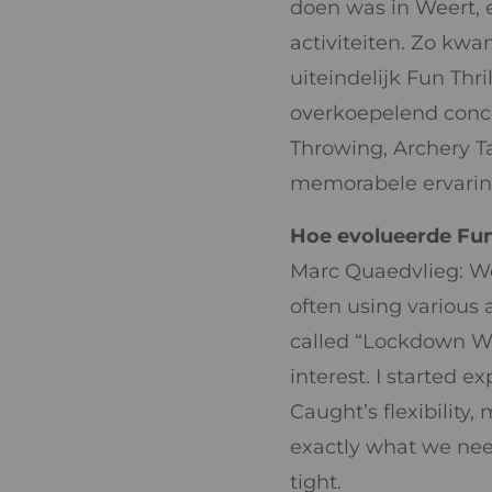
doen was in Weert, 
activiteiten. Zo kwa
uiteindelijk Fun Thri
overkoepelend concep
Throwing, Archery T
memorabele ervaring
Hoe evolueerde Fun
Marc Quaedvlieg: We
often using various
called “Lockdown We
interest. I started 
Caught’s flexibility
exactly what we need
tight.