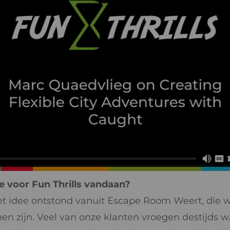
 voor Fun Thrills vandaan?
t idee ontstond vanuit Escape Room Weert, die 
n zijn. Veel van onze klanten vroegen destijds wa