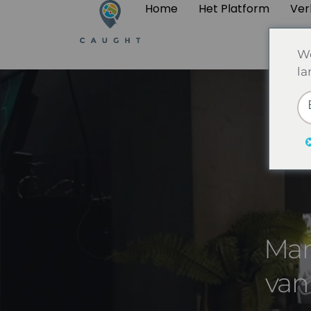
Home
Het Platform
Ver
We
la
Mar
van