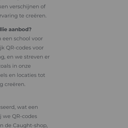
ken verschijnen of
varing te creëren.
llie aanbod?
 een school voor
lijk QR-codes voor
ng, en we streven er
zoals in onze
s en locaties tot
g creëren.
seerd, wat een
ij we QR-codes
an de Caught-shop,