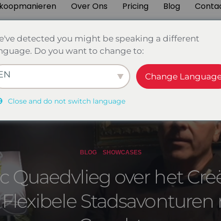
koopmanieren
Over Ons
Pricing
Blog
Conta
've detected you might be speaking a different
nguage. Do you want to change to:
EN
Change Languag
Close and do not switch language
BLOG
SHOWCASES
c Quaedvlieg over het Cre
 Flexibele Stadsavonturen