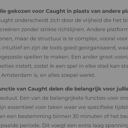
ie gekozen voor Caught in plaats van andere p
ght onderscheidt zich door de vrijheid die het b
creëren zonder strikte richtlijnen. Andere platform
en, maar de structuur is te complex, vooral voor 
 intuïtief en zijn de tools goed georganiseerd, wa
gepaste spellen te maken. Een ander groot voord
ies instelt, zodat ik een spel in elke stad kan sta
 Amsterdam is, en alles soepel werkt.
nctie van Caught delen die belangrijk voor jullie
luut. Een van de belangrijkste functies voor ons is
ijn essentieel voor taken waar we specifieke tijdsl
 van een bestemming binnen 30 minuten of het b
paalde periode. Dit voegt een extra laag spanning