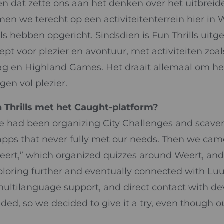
en dat zette ons aan het denken over het uitbrei
men we terecht op een activiteitenterrein hier in
lls hebben opgericht. Sindsdien is Fun Thrills uitg
t voor plezier en avontuur, met activiteiten zoa
ag en Highland Games. Het draait allemaal om he
en vol plezier.
 Thrills met het Caught-platform?
 had been organizing City Challenges and scaveng
 apps that never fully met our needs. Then we cam
ert,” which organized quizzes around Weert, and
exploring further and eventually connected with Lu
, multilanguage support, and direct contact with d
ed, so we decided to give it a try, even though 