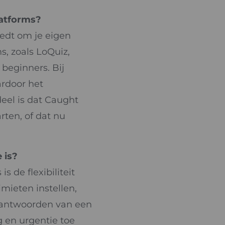
latforms?
iedt om je eigen
s, zoals LoQuiz,
beginners. Bij
ardoor het
eel is dat Caught
rten, of dat nu
 is?
 de flexibiliteit
imieten instellen,
eantwoorden van een
 en urgentie toe