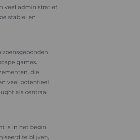
n veel administratief
oe stabiel en
seizoensgebonden
escape games.
nementen, die
en veel potentieel
ught als centraal
 is in het begin
iseerd te blijven,