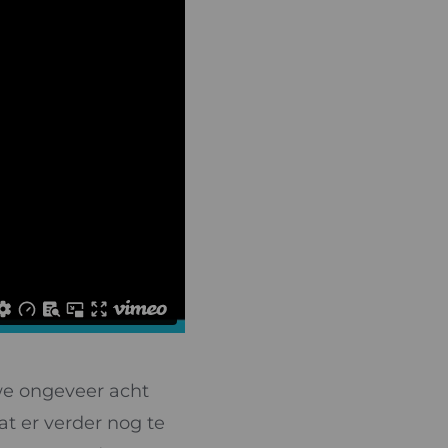
we ongeveer acht
t er verder nog te