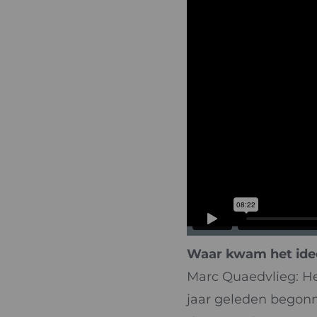
Waar kwam het idee
Marc Quaedvlieg: He
jaar geleden begonne